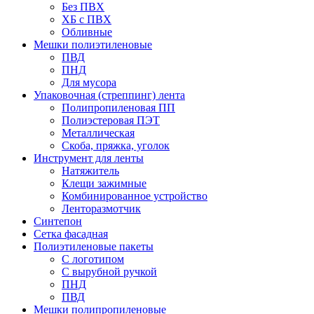
Без ПВХ
ХБ с ПВХ
Обливные
Мешки полиэтиленовые
ПВД
ПНД
Для мусора
Упаковочная (стреппинг) лента
Полипропиленовая ПП
Полиэстеровая ПЭТ
Металлическая
Скоба, пряжка, уголок
Инструмент для ленты
Натяжитель
Клещи зажимные
Комбинированное устройство
Ленторазмотчик
Синтепон
Сетка фасадная
Полиэтиленовые пакеты
С логотипом
С вырубной ручкой
ПНД
ПВД
Мешки полипропиленовые