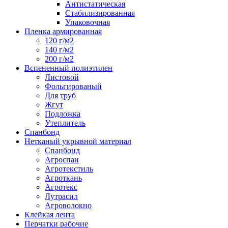
Антистатическая
Стабилизированная
Упаковочная
Пленка армированная
120 г/м2
140 г/м2
200 г/м2
Вспененный полиэтилен
Листовой
Фольгированый
Для труб
Жгут
Подложка
Утеплитель
Спанбонд
Нетканый укрывной материал
Спанбонд
Агроспан
Агротекстиль
Агроткань
Агротекс
Лутрасил
Агроволокно
Клейкая лента
Перчатки рабочие