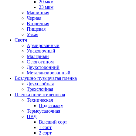
20 мкм
23 мкм
Машинная
Черная
Вторичная
Пищевая
Узкая
Скотч
Армированный
Упаковочный
Малярный
С логотипом
Двухсторонний
Металлизированный
Воздушно-пузырчатая пленка
Двухслойная
Трехслойная
Пленка полиэтиленовая
Техническая
Под стяжку
Термоусадочная
ПВД
Высший сорт
1 сорт
2 сорт