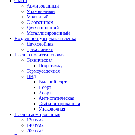
Скотч
Армированный
Упаковочный
Малярный
С логотипом
Двухсторонний
Металлизированный
Воздушно-пузырчатая пленка
Двухслойная
Трехслойная
Пленка полиэтиленовая
Техническая
Под стяжку
Термоусадочная
ПВД
Высший сорт
1 сорт
2 сорт
Антистатическая
Стабилизированная
Упаковочная
Пленка армированная
120 г/м2
140 г/м2
200 г/м2