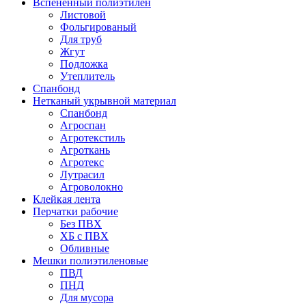
Вспененный полиэтилен
Листовой
Фольгированый
Для труб
Жгут
Подложка
Утеплитель
Спанбонд
Нетканый укрывной материал
Спанбонд
Агроспан
Агротекстиль
Агроткань
Агротекс
Лутрасил
Агроволокно
Клейкая лента
Перчатки рабочие
Без ПВХ
ХБ с ПВХ
Обливные
Мешки полиэтиленовые
ПВД
ПНД
Для мусора