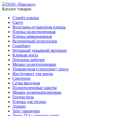
Каталог товаров
Стрейч пленка
Скотч
Воздушно-пузырчатая пленка
Пленка полиэтиленовая
Пленка армированная
Вспененный полиэтилен
Спанбонд
Нетканый укрывной материал
Клейкая лента
Перчатки рабочие
Мешки полиэтиленовые
Упаковочная (стреппинг) лента
Инструмент для ленты
Синтепон
Сетка фасадная
Полиэтиленовые пакеты
Мешки полипропиленовые
Геотекстиль
Пленка для теплиц
Дорнит
Тент тарпаулин
Лента ПЭ с липким слоем