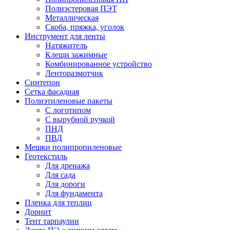
Полиэстеровая ПЭТ
Металлическая
Скоба, пряжка, уголок
Инструмент для ленты
Натяжитель
Клещи зажимные
Комбинированное устройство
Ленторазмотчик
Синтепон
Сетка фасадная
Полиэтиленовые пакеты
С логотипом
С вырубной ручкой
ПНД
ПВД
Мешки полипропиленовые
Геотекстиль
Для дренажа
Для сада
Для дороги
Для фундамента
Пленка для теплиц
Дорнит
Тент тарпаулин