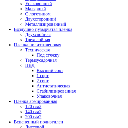
Упаковочный
Малярный
С логотипом
Двухсторонний
Металлизированный
Воздушно-пузырчатая пленка
Двухслойная
Трехслойная
Пленка полиэтиленовая
Техническая
Под стяжку
Термоусадочная
ПВД
Высший сорт
1 сорт
2 сорт
Антистатическая
Стабилизированная
Упаковочная
Пленка армированная
120 г/м2
140 г/м2
200 г/м2
Вспененный полиэтилен
Листовой