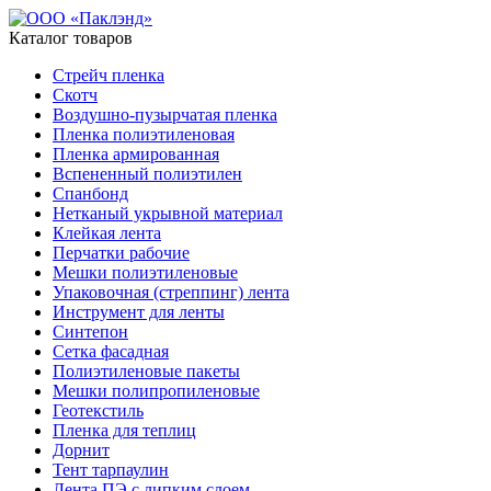
Каталог товаров
Стрейч пленка
Скотч
Воздушно-пузырчатая пленка
Пленка полиэтиленовая
Пленка армированная
Вспененный полиэтилен
Спанбонд
Нетканый укрывной материал
Клейкая лента
Перчатки рабочие
Мешки полиэтиленовые
Упаковочная (стреппинг) лента
Инструмент для ленты
Синтепон
Сетка фасадная
Полиэтиленовые пакеты
Мешки полипропиленовые
Геотекстиль
Пленка для теплиц
Дорнит
Тент тарпаулин
Лента ПЭ с липким слоем