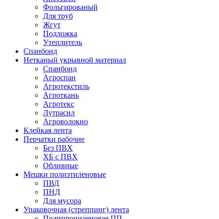
Фольгированый
Для труб
Жгут
Подложка
Утеплитель
Спанбонд
Нетканый укрывной материал
Спанбонд
Агроспан
Агротекстиль
Агроткань
Агротекс
Лутрасил
Агроволокно
Клейкая лента
Перчатки рабочие
Без ПВХ
ХБ с ПВХ
Обливные
Мешки полиэтиленовые
ПВД
ПНД
Для мусора
Упаковочная (стреппинг) лента
Полипропиленовая ПП