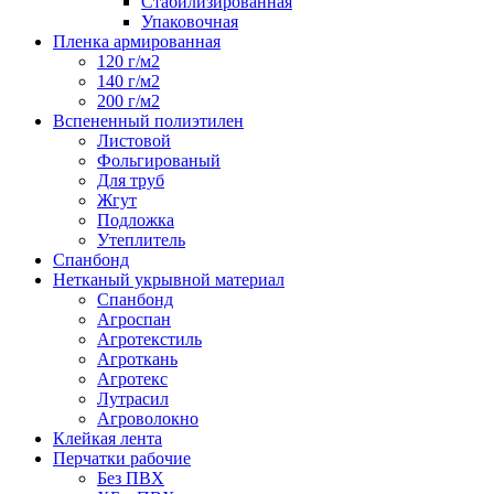
Стабилизированная
Упаковочная
Пленка армированная
120 г/м2
140 г/м2
200 г/м2
Вспененный полиэтилен
Листовой
Фольгированый
Для труб
Жгут
Подложка
Утеплитель
Спанбонд
Нетканый укрывной материал
Спанбонд
Агроспан
Агротекстиль
Агроткань
Агротекс
Лутрасил
Агроволокно
Клейкая лента
Перчатки рабочие
Без ПВХ