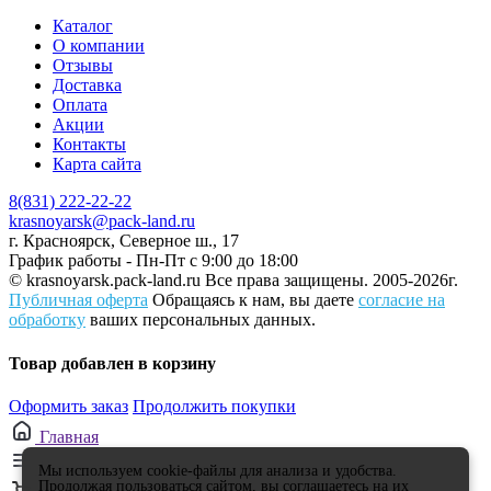
Каталог
О компании
Отзывы
Доставка
Оплата
Акции
Контакты
Карта сайта
8(831) 222-22-22
krasnoyarsk@pack-land.ru
г. Красноярск, Северное ш., 17
График работы - Пн-Пт с 9:00 до 18:00
© krasnoyarsk.pack-land.ru
Все права защищены. 2005-2026г.
Публичная оферта
Обращаясь к нам, вы даете
согласие на
обработку
ваших персональных данных.
Товар добавлен в корзину
Оформить заказ
Продолжить покупки
Главная
Каталог
Мы используем cookie-файлы для анализа и удобства.
Продолжая пользоваться сайтом, вы соглашаетесь на их