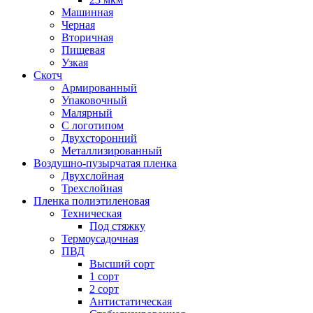
Машинная
Черная
Вторичная
Пищевая
Узкая
Скотч
Армированный
Упаковочный
Малярный
С логотипом
Двухсторонний
Металлизированный
Воздушно-пузырчатая пленка
Двухслойная
Трехслойная
Пленка полиэтиленовая
Техническая
Под стяжку
Термоусадочная
ПВД
Высший сорт
1 сорт
2 сорт
Антистатическая