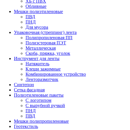
ХБ с ПВХ
Обливные
Мешки полиэтиленовые
ПВД
ПНД
Для мусора
Упаковочная (стреппинг) лента
Полипропиленовая ПП
Полиэстеровая ПЭТ
Металлическая
Скоба, пряжка, уголок
Инструмент для ленты
Натяжитель
Клещи зажимные
Комбинированное устройство
Ленторазмотчик
Синтепон
Сетка фасадная
Полиэтиленовые пакеты
С логотипом
С вырубной ручкой
ПНД
ПВД
Мешки полипропиленовые
Геотекстиль